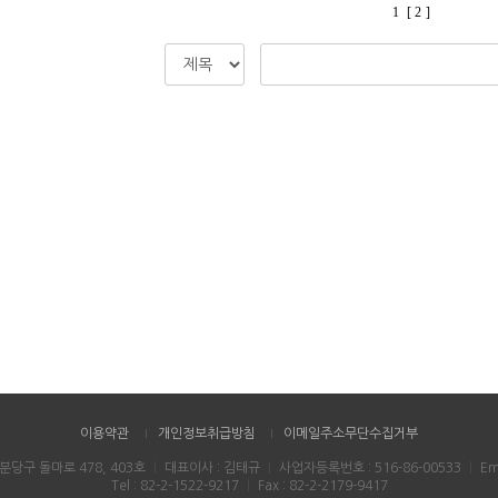
1
[ 2 ]
이용약관
개인정보취급방침
이메일주소무단수집거부
 분당구 돌마로 478, 403호
｜
대표이사 : 김태규
｜
사업자등록번호 : 516-86-00533
｜
Ema
Tel : 82-2-1522-9217
｜
Fax : 82-2-2179-9417